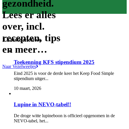
gezondheid.
Lees er alles
over, incl.
recepten, tips
Laatste nieuws
en meer…
Toekenning KFS stipendium 2025
Naar Vezelweetjes
Eind 2025 is voor de derde keer het Keep Food Simple
stipendium uitger...
10 maart, 2026
Lupine in NEVO-tabel!!
De droge witte lupineboon is officieel opgenomen in de
NEVO-tabel, het...