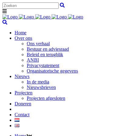
Home
Over ons
Ons verhaal
Bestuur en adviesraad
Beleid en terugblik
ANBI
Privacystatement
Organisatorische gegevens
Nieuws
In de media
Nieuwsbrieven
Projecten
Projecten afgesloten
Doneren
Contact
Home